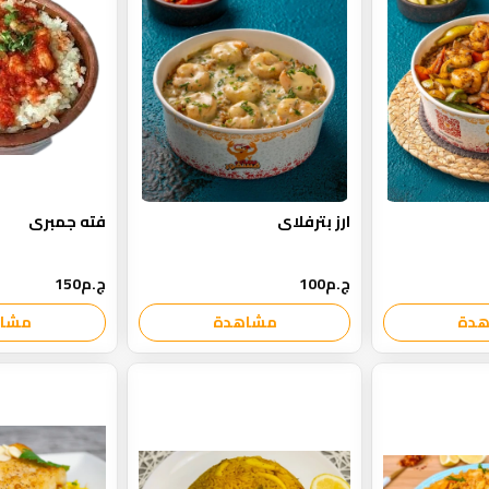
ارز بترفلاى
فته جمبرى
ج.م100
ج.م150
دة
مشاهدة
مشا