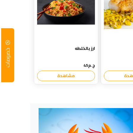
ارز بالخلطه
خصومات
ج.م45
هدة
مشاهدة