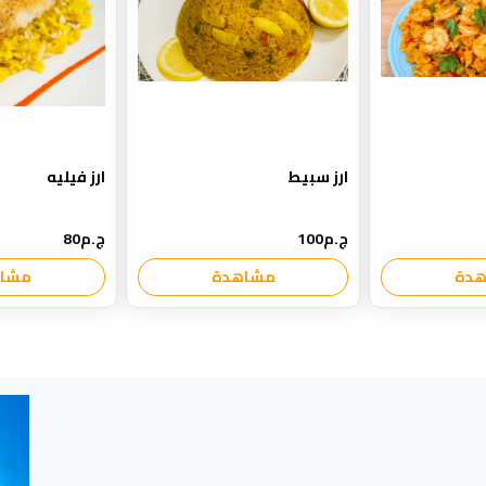
ارز سبيط
ارز فيليه
ج.م100
ج.م80
دة
مشاهدة
مشا