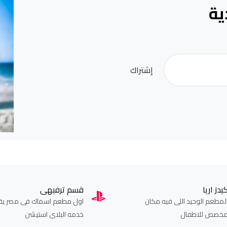
ية
إشتراك
يدز اريا
قسم ترفيهى
لمطعم الوحيد اللى فيه مكان
اول مطعم اسماك فى مصر يق
خصص للاطفال
خدمه البلاى استيشن