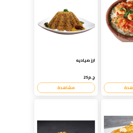
ارز صياديه
ج.م25
هدة
مشاهدة