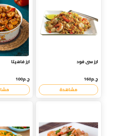
ارز سى فود
ارز فاهيتا
ج.م160
ج.م100
مشاهدة
مشاه