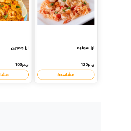
ارز سوتيه
ارز جمبرى
ج.م120
ج.م100
مشاهدة
مشاه