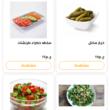
خيار مخلل
سلطه خضراء طرنشات
ج.م10
ج.م15
مشاهدة
مشاهدة