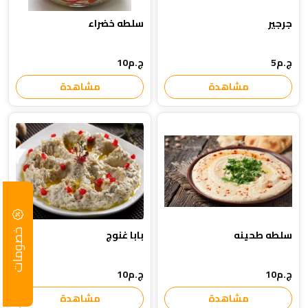
جرجير
سلطه خضراء
ج.م5
ج.م10
مشاهدة
مشاهدة
سلطه طحينه
بابا غنوج
خصومات
ج.م10
ج.م10
مشاهدة
مشاهدة