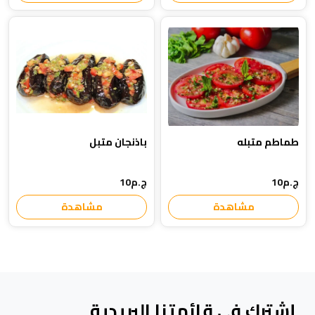
طماطم متبله
باذنجان متبل
ج.م10
ج.م10
مشاهدة
مشاهدة
إشترك في قائمتنا البريدية