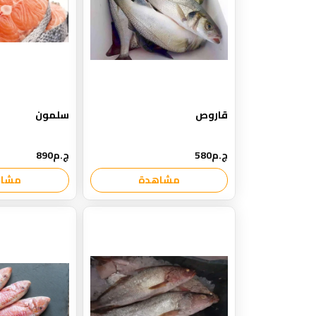
قاروص
سلمون
ج.م580
ج.م890
مشاهدة
مشاه