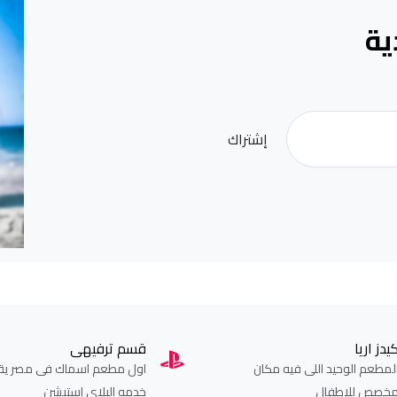
ية
إشتراك
يدز اريا
قسم ترفيهى
لمطعم الوحيد اللى فيه مكان
اول مطعم اسماك فى مصر يق
خصص للاطفال
خدمه البلاى استيشن