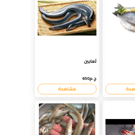
ثعابين
ج.م650
هدة
مشاهدة