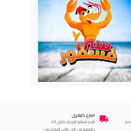
اسرع دليفرى
دم
تقدر تستلم اوردرك خلال 45
دقيقيه من اول طلب الاوردر من