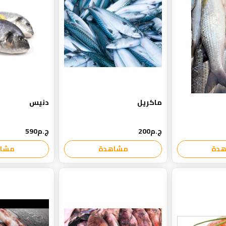
ماكريل
دنيس
ج.م200
ج.م590
دة
مشاهدة
مشا