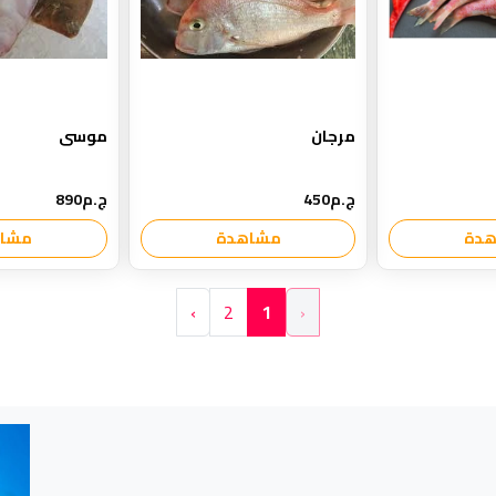
مرجان
موسى
ج.م450
ج.م890
دة
مشاهدة
مشا
›
2
1
‹