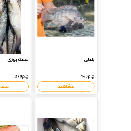
بلطى
سمك بورى
ج.م145
ج.م270
مشاهدة
مشاه