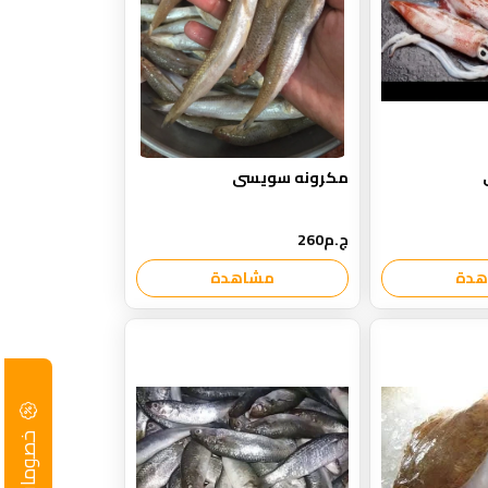
مكرونه سويسى
ج.م260
هدة
مشاهدة
خصومات