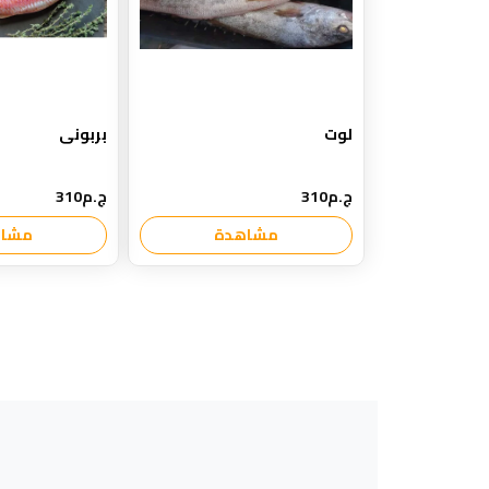
لوت
بربونى
ج.م310
ج.م310
مشاهدة
مشاه