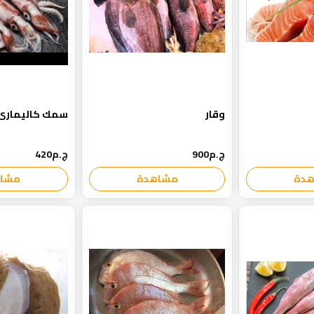
وقار
سمك كاليمارى
ج.م900
ج.م420
دة
مشاهدة
مشا